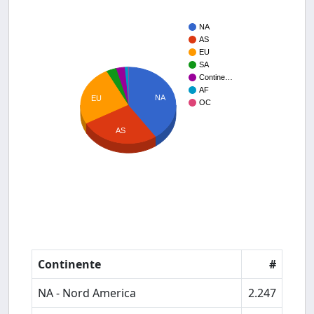
NA
AS
EU
SA
Contine…
AF
NA
EU
OC
AS
Continente
#
NA - Nord America
2.247