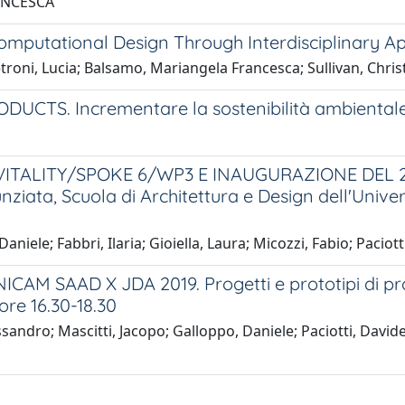
RANCESCA
mputational Design Through Interdisciplinary Ap
etroni, Lucia; Balsamo, Mariangela Francesca; Sullivan, Chris
S. Incrementare la sostenibilità ambientale dei
TALITY/SPOKE 6/WP3 E INAUGURAZIONE DEL 2°
iata, Scuola di Architettura e Design dell'Univer
aniele; Fabbri, Ilaria; Gioiella, Laura; Micozzi, Fabio; Paci
AM SAAD X JDA 2019. Progetti e prototipi di prodo
ore 16.30-18.30
lessandro; Mascitti, Jacopo; Galloppo, Daniele; Paciotti, 