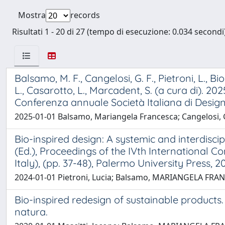
Mostra
records
Risultati 1 - 20 di 27 (tempo di esecuzione: 0.034 secondi)
Balsamo, M. F., Cangelosi, G. F., Pietroni, L.,
L., Casarotto, L., Marcadent, S. (a cura di). 2
Conferenza annuale Società Italiana di Design (
2025-01-01 Balsamo, Mariangela Francesca; Cangelosi, Gi
Bio-inspired design: A systemic and interdisci
(Ed.), Proceedings of the IVth International 
Italy), (pp. 37-48), Palermo University Press, 2
2024-01-01 Pietroni, Lucia; Balsamo, MARIANGELA FRANC
Bio-inspired redesign of sustainable products. S
natura.