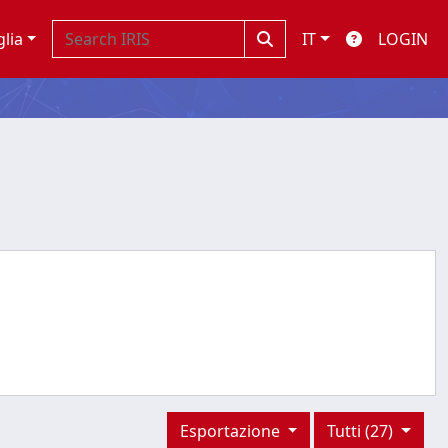
glia
IT
LOGIN
Esportazione
Tutti (27)