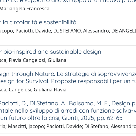
, Mariangela Francesca
a circolarità e sostenibilità.
, Jacopo; Paciotti, Davide; DI STEFANO, Alessandro; DE ANGE
or bio-inspired and sustainable design
ca; Flavia Cangelosi, Giuliana
Design through Nature. Le strategie di sopravvivenza
, Design for Survival. Proposte responsabili per un fut
ca; Cangelosi, Giuliana Flavia
J., Paciotti, D., Di Stefano, A., Balsamo, M. F., Desi
e nello sviluppo di arredi con funzione salva-vita, 
 futuro oltre la crisi, Giunti, 2025, pp. 62-65.
aria; Mascitti, Jacopo; Paciotti, Davide; Di Stefano, Alessan