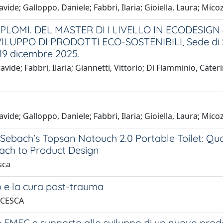
avide; Galloppo, Daniele; Fabbri, Ilaria; Gioiella, Laura; Mi
PLOMI. DEL MASTER DI I LIVELLO IN ECODESIG
PPO DI PRODOTTI ECO-SOSTENIBILI, Sede di San
 19 dicembre 2025.
avide; Fabbri, Ilaria; Giannetti, Vittorio; Di Flamminio, Cate
avide; Galloppo, Daniele; Fabbri, Ilaria; Gioiella, Laura; Mi
Sebach's Topsan Notouch 2.0 Portable Toilet: Qu
ach to Product Design
sca
so e la cura post-trauma
NCESCA
EMEC e supporto allo sviluppo di un nuovo prodot