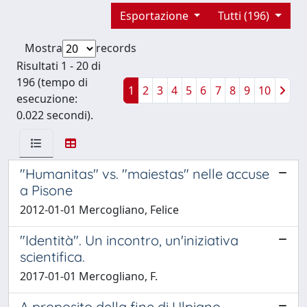
Esportazione
Tutti (196)
Mostra
records
Risultati 1 - 20 di
196 (tempo di
1
2
3
4
5
6
7
8
9
10
esecuzione:
0.022 secondi).
"Humanitas" vs. "maiestas" nelle accuse
a Pisone
2012-01-01 Mercogliano, Felice
"Identità". Un incontro, un'iniziativa
scientifica.
2017-01-01 Mercogliano, F.
A proposito della fine di Ulpiano