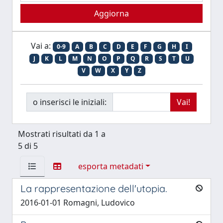
Vai a:
0-9
A
B
C
D
E
F
G
H
I
J
K
L
M
N
O
P
Q
R
S
T
U
V
W
X
Y
Z
o inserisci le iniziali:
Mostrati risultati da 1 a
5 di 5
esporta metadati
La rappresentazione dell'utopia.
2016-01-01 Romagni, Ludovico