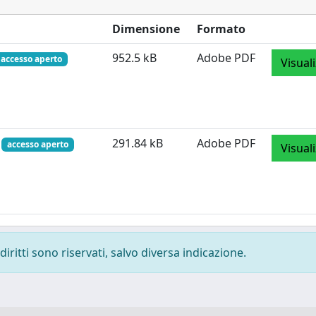
Dimensione
Formato
952.5 kB
Adobe PDF
accesso aperto
Visual
f
291.84 kB
Adobe PDF
accesso aperto
Visual
diritti sono riservati, salvo diversa indicazione.