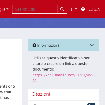
glia
IT
LOGIN
Informazioni
Utilizza questo identificativo per
citare o creare un link a questo
documento:
https://hdl.handle.net/11581/4556
92
ents of S
ow that
Citazioni
it has
ND