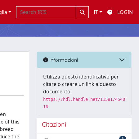
glia
IT
LOGIN
Informazioni
Utilizza questo identificativo per
citare o creare un link a questo
documento:
https://hdl.handle.net/11581/4540
16
ven
e of this
Citazioni
 breed
educe the
3