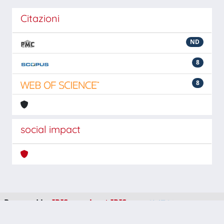
Citazioni
ND
8
8
social impact
Powered by
IRIS
-
about IRIS
-
Utilizzo dei cookie
-
Privacy
Copyright © 2026