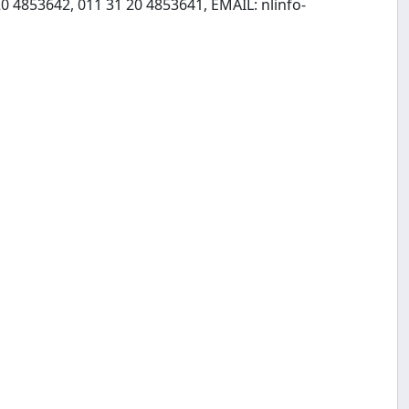
20 4853642, 011 31 20 4853641, EMAIL:
nlinfo-