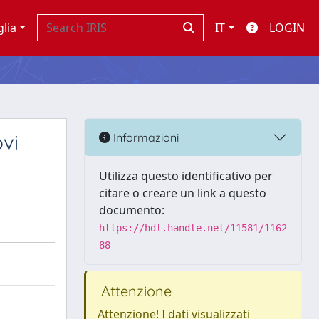
glia
IT
LOGIN
vi
Informazioni
Utilizza questo identificativo per
citare o creare un link a questo
documento:
https://hdl.handle.net/11581/1162
88
Attenzione
Attenzione! I dati visualizzati