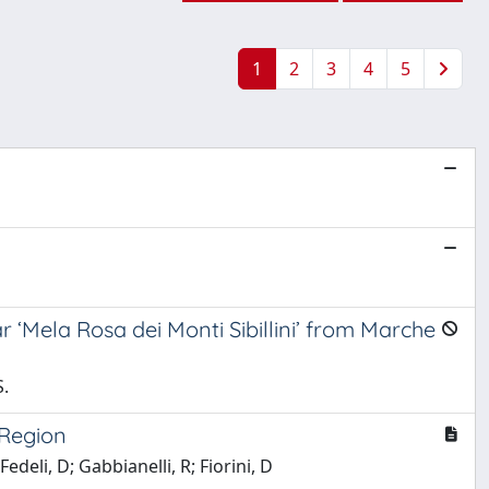
1
2
3
4
5
r ‘Mela Rosa dei Monti Sibillini’ from Marche
S.
 Region
Fedeli, D; Gabbianelli, R; Fiorini, D