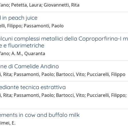
ano; Petetta, Laura; Giovannetti, Rita
 in peach juice
lli, Filippo; Passamonti, Paolo
lcuni complessi metallici della Coproporfirina-I 
e e fluorimetriche
efano; A. M., Quaranta
arne di Camelide Andino
Rita; Passamonti, Paolo; Bartocci, Vito; Pucciarelli, Filippo
ediante tecnica estrattiva
i, Rita; Passamonti, Paolo; Bartocci, Vito; Pucciarelli, Fi
lements in cow and buffalo milk
limei, E.