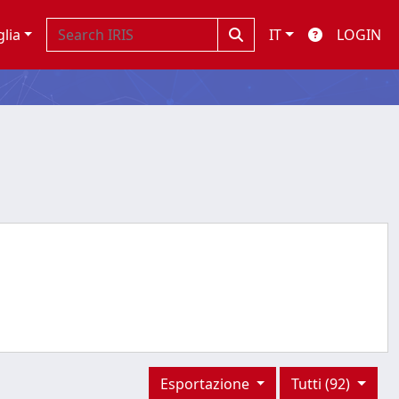
glia
IT
LOGIN
Esportazione
Tutti (92)