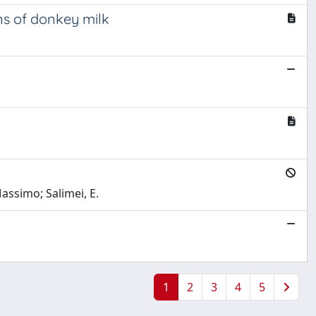
ns of donkey milk
Massimo; Salimei, E.
1
2
3
4
5