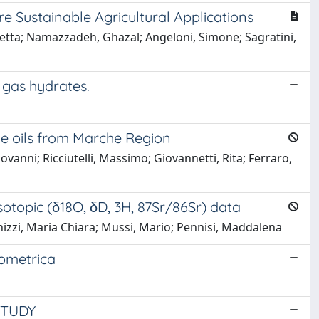
e Sustainable Agricultural Applications
iletta; Namazzadeh, Ghazal; Angeloni, Simone; Sagratini,
 gas hydrates.
ive oils from Marche Region
iovanni; Ricciutelli, Massimo; Giovannetti, Rita; Ferraro,
sotopic (δ18O, δD, 3H, 87Sr/86Sr) data
rnizzi, Maria Chiara; Mussi, Mario; Pennisi, Maddalena
tometrica
STUDY