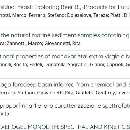
idual Yeast: Exploring Beer By-Products for Futur
otti, Marco; Ferraro, Stefano; Dolezalova, Tereza; Piatti, D
n the natural marine sediment samples containing
ra; Zannotti, Marco; Giovannetti, Rita
tional properties of monovarietal extra virgin ol
elli, Rosita; Fedeli, Donatella; Sagratini, Gianni; Caprioli, G
 Laga foredeep basin inferred from chemical and i
Ferraro, Stefano; Giovannetti, Rita; Giudetti, Geoffrey; Inve
oproporfirina-1 e loro caratterizzazione spettrofo
 Vito
T XEROGEL MONOLITH: SPECTRAL AND KINETIC 