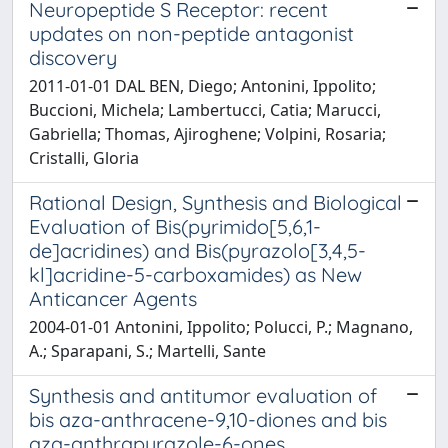
Neuropeptide S Receptor: recent
updates on non-peptide antagonist
discovery
2011-01-01 DAL BEN, Diego; Antonini, Ippolito;
Buccioni, Michela; Lambertucci, Catia; Marucci,
Gabriella; Thomas, Ajiroghene; Volpini, Rosaria;
Cristalli, Gloria
Rational Design, Synthesis and Biological
Evaluation of Bis(pyrimido[5,6,1-
de]acridines) and Bis(pyrazolo[3,4,5-
kl]acridine-5-carboxamides) as New
Anticancer Agents
2004-01-01 Antonini, Ippolito; Polucci, P.; Magnano,
A.; Sparapani, S.; Martelli, Sante
Synthesis and antitumor evaluation of
bis aza-anthracene-9,10-diones and bis
aza-anthrapyrazole-6-ones