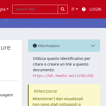
glia
IT
LOGIN
ture
Informazioni
Utilizza questo identificativo per
citare o creare un link a questo
documento:
https://hdl.handle.net/11581/535
Attenzione
Bioagent
Attenzione! I dati visualizzati
non sono stati sottoposti a