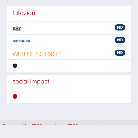
Citazioni
ND
ND
ND
social impact
Powered by
IRIS
-
about IRIS
-
Utilizzo dei cookie
-
Privacy
Copyright © 2026