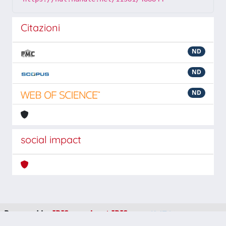
Citazioni
ND
ND
ND
social impact
Powered by
IRIS
-
about IRIS
-
Utilizzo dei cookie
-
Privacy
Copyright © 2026