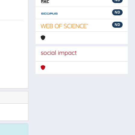
ND
ND
social impact