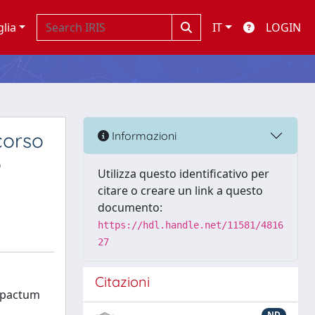
glia
IT
LOGIN
corso
Informazioni
o
Utilizza questo identificativo per
citare o creare un link a questo
documento:
https://hdl.handle.net/11581/4816
27
Citazioni
 "pactum
ND