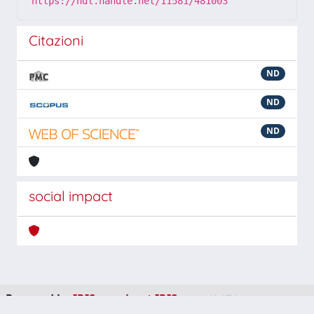
https://hdl.handle.net/11581/481003
Citazioni
ND
ND
ND
social impact
Powered by
IRIS
-
about IRIS
-