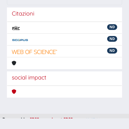
Citazioni
ND
ND
ND
social impact
Powered by
IRIS
-
about IRIS
-
Utilizzo dei cookie
-
Privacy
Copyright © 2026