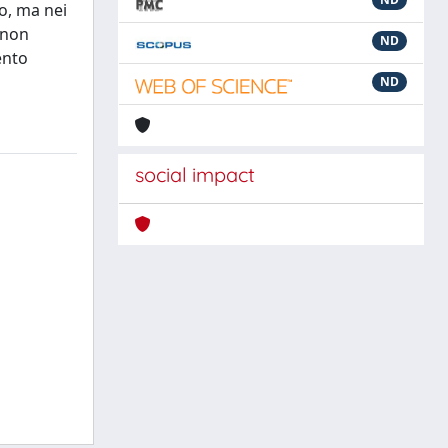
o, ma nei
 non
ND
ento
ND
social impact