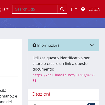
glia
IT
LOGIN
Informazioni
Utilizza questo identificativo per
citare o creare un link a questo
documento:
https://hdl.handle.net/11581/4783
31
sità
Citazioni
 Romano2 e
one del
ND