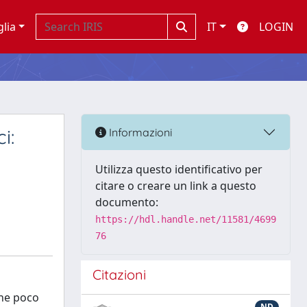
glia
IT
LOGIN
i:
Informazioni
Utilizza questo identificativo per
citare o creare un link a questo
documento:
https://hdl.handle.net/11581/4699
76
Citazioni
che poco
ND