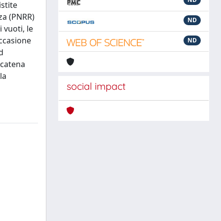
stite
nza (PNRR)
ND
 vuoti, le
occasione
ND
d
 catena
la
social impact