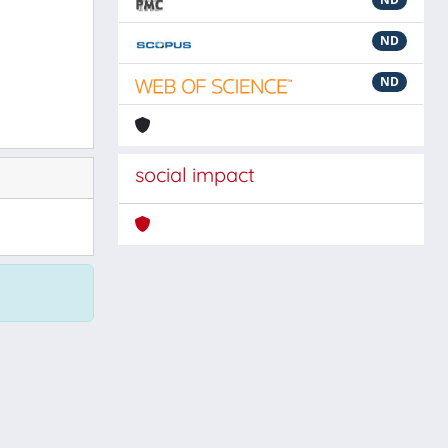
ND
ND
social impact