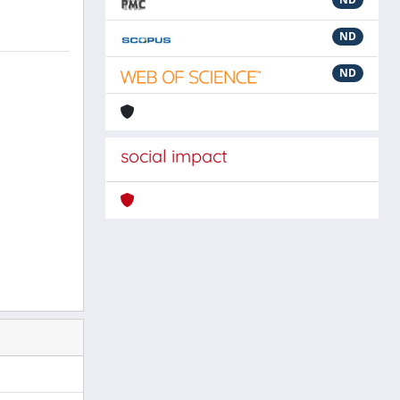
ND
ND
social impact