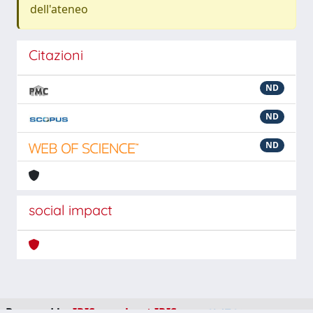
dell'ateneo
Citazioni
ND
ND
ND
social impact
Powered by
IRIS
-
about IRIS
-