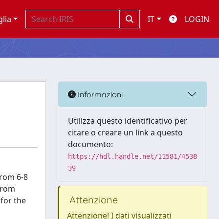
glia
IT
LOGIN
Informazioni
Utilizza questo identificativo per
citare o creare un link a questo
documento:
https://hdl.handle.net/11581/4538
39
from 6-8
From
Attenzione
for the
Attenzione! I dati visualizzati