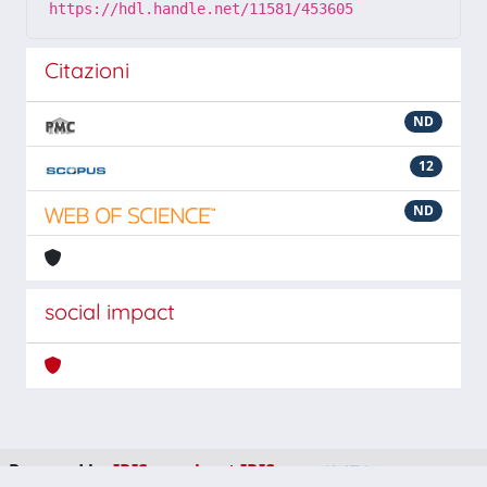
https://hdl.handle.net/11581/453605
Citazioni
ND
12
ND
social impact
Powered by
IRIS
-
about IRIS
-