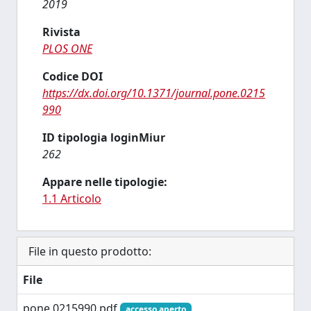
2019
Rivista
PLOS ONE
Codice DOI
https://dx.doi.org/10.1371/journal.pone.0215
990
ID tipologia loginMiur
262
Appare nelle tipologie:
1.1 Articolo
File in questo prodotto:
File
pone.0215990.pdf
accesso aperto