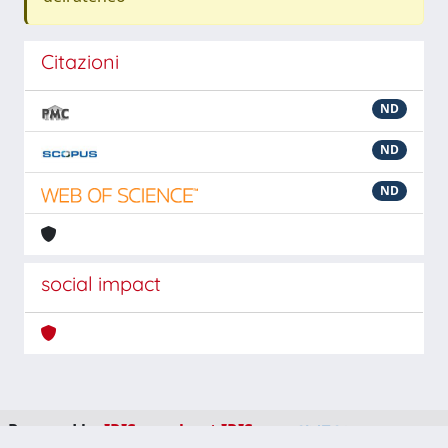
Citazioni
ND
ND
ND
social impact
Powered by
IRIS
-
about IRIS
-