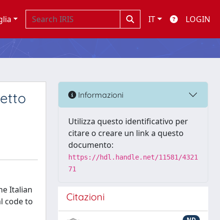
glia
IT
LOGIN
getto
Informazioni
Utilizza questo identificativo per
citare o creare un link a questo
documento:
https://hdl.handle.net/11581/4321
71
he Italian
Citazioni
al code to
ND