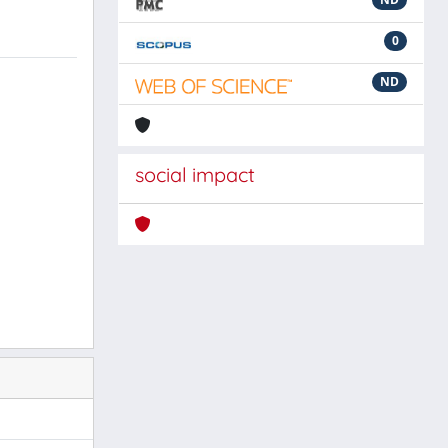
0
ND
social impact