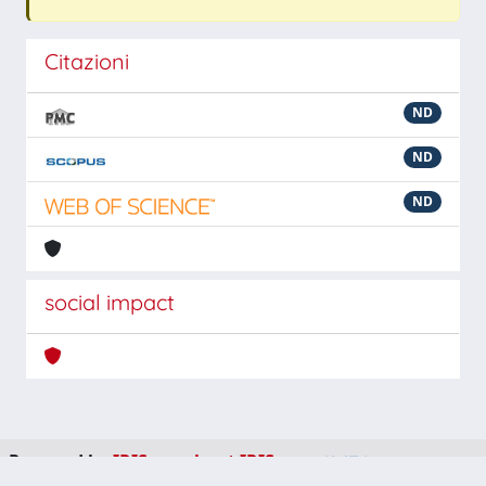
Citazioni
ND
ND
ND
social impact
Powered by
IRIS
-
about IRIS
-