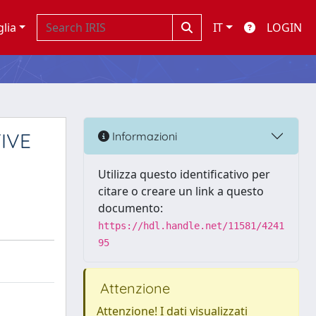
glia
IT
LOGIN
IVE
Informazioni
Utilizza questo identificativo per
citare o creare un link a questo
documento:
https://hdl.handle.net/11581/4241
95
Attenzione
Attenzione! I dati visualizzati