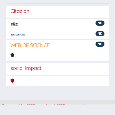
Citazioni
ND
ND
ND
social impact
Powered by
IRIS
-
about IRIS
-
Utilizzo dei cookie
-
Privacy
Copyright © 2026