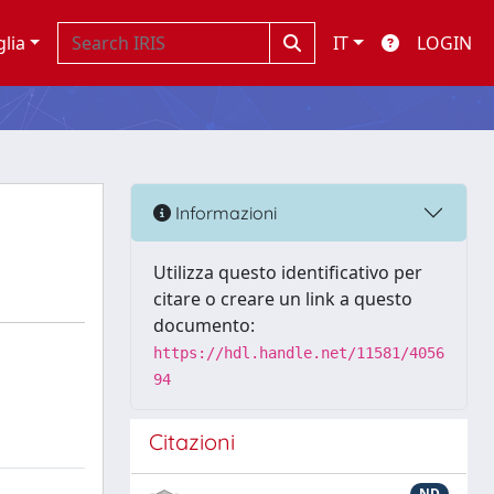
glia
IT
LOGIN
Informazioni
Utilizza questo identificativo per
citare o creare un link a questo
documento:
https://hdl.handle.net/11581/4056
94
Citazioni
ND