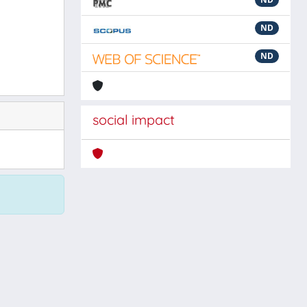
ND
ND
social impact