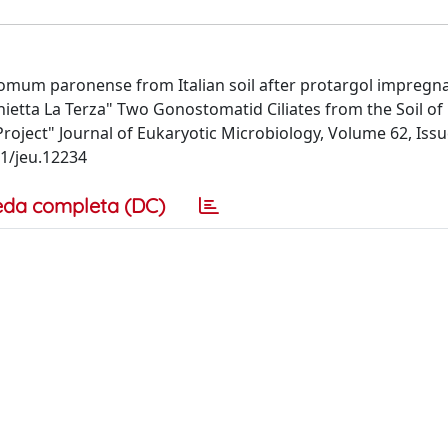
omum paronense from Italian soil after protargol impregn
nietta La Terza" Two Gonostomatid Ciliates from the Soil of
roject" Journal of Eukaryotic Microbiology, Volume 62, Issu
1/jeu.12234
eda completa (DC)