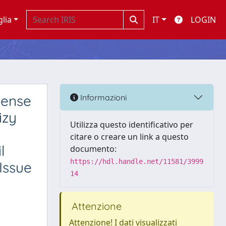
glia
IT
LOGIN
nense
Informazioni
izy
Utilizza questo identificativo per
citare o creare un link a questo
l
documento:
https://hdl.handle.net/11581/3999
Issue
14
Attenzione
Attenzione! I dati visualizzati