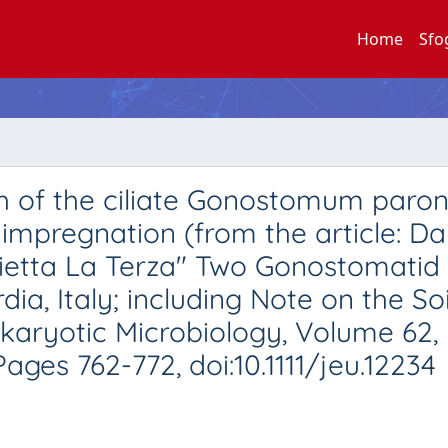
Home
Sfo
h of the ciliate Gonostomum paro
l impregnation (from the article: Da
ietta La Terza" Two Gonostomatid
dia, Italy; including Note on the Soi
karyotic Microbiology, Volume 62, 
es 762-772, doi:10.1111/jeu.12234