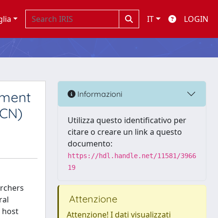
glia
IT
LOGIN
nment
Informazioni
NCN)
Utilizza questo identificativo per
citare o creare un link a questo
documento:
https://hdl.handle.net/11581/3966
19
archers
Attenzione
ral
 host
Attenzione! I dati visualizzati