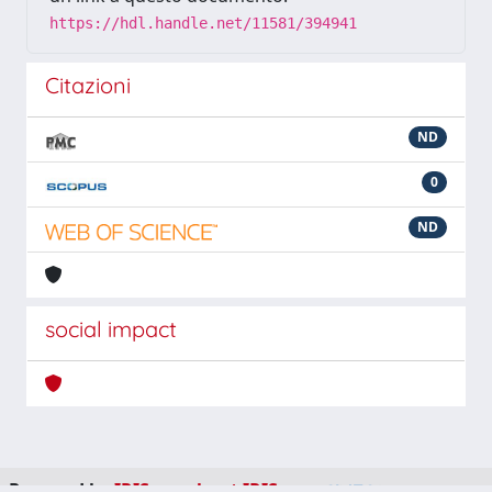
https://hdl.handle.net/11581/394941
Citazioni
ND
0
ND
social impact
Powered by
IRIS
-
about IRIS
-