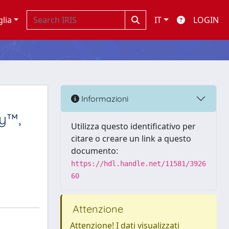
glia
IT
LOGIN
Informazioni
oy™,
Utilizza questo identificativo per
citare o creare un link a questo
documento:
https://hdl.handle.net/11581/3926
60
Attenzione
Attenzione! I dati visualizzati