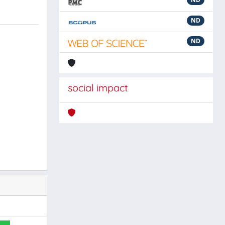
ND
ND
social impact