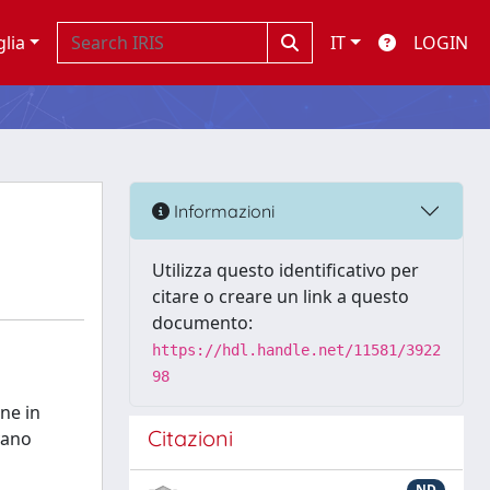
glia
IT
LOGIN
Informazioni
Utilizza questo identificativo per
citare o creare un link a questo
documento:
https://hdl.handle.net/11581/3922
98
ne in
Citazioni
vano
ND