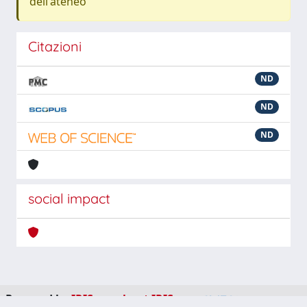
dell'ateneo
Citazioni
ND
ND
ND
social impact
Powered by
IRIS
-
about IRIS
-