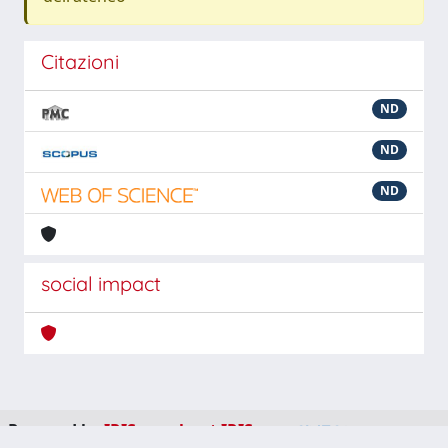
Citazioni
ND
ND
ND
social impact
Powered by
IRIS
-
about IRIS
-