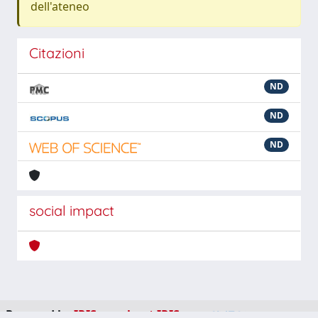
dell'ateneo
Citazioni
ND
ND
ND
social impact
Powered by
IRIS
-
about IRIS
-