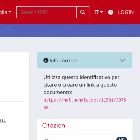
glia
IT
LOGIN
e
Informazioni
Utilizza questo identificativo per
citare o creare un link a questo
documento:
https://hdl.handle.net/11581/3875
69
tta
Citazioni
ND