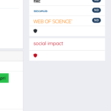
ND
ND
social impact
pri