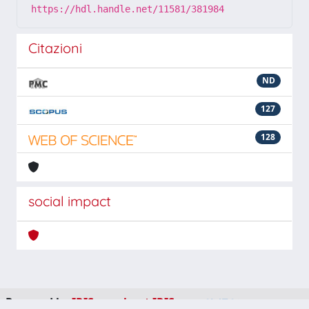
https://hdl.handle.net/11581/381984
Citazioni
ND
127
128
social impact
Powered by
IRIS
-
about IRIS
-