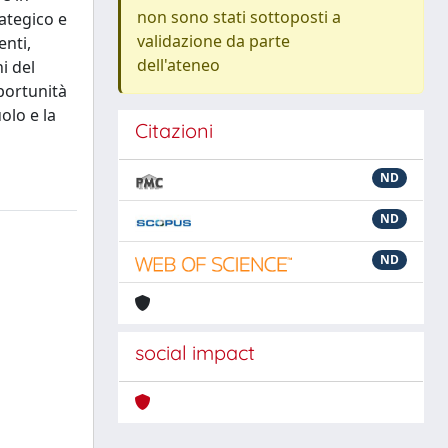
non sono stati sottoposti a
rategico e
validazione da parte
enti,
dell'ateneo
i del
pportunità
olo e la
Citazioni
ND
ND
ND
social impact