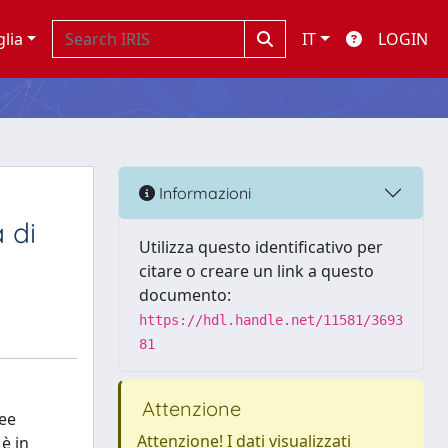
glia
IT
LOGIN
Informazioni
 di
Utilizza questo identificativo per
citare o creare un link a questo
documento:
https://hdl.handle.net/11581/3693
81
Attenzione
ree
Attenzione! I dati visualizzati
è in