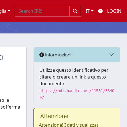
glia
IT
LOGIN
a
Informazioni
Utilizza questo identificativo per
citare o creare un link a questo
documento:
https://hdl.handle.net/11581/3640
07
so la
i sofferma
Attenzione
Attenzione! I dati visualizzati