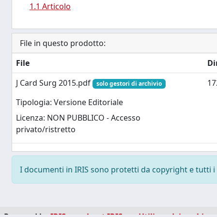
1.1 Articolo
File in questo prodotto:
File
Di
J Card Surg 2015.pdf
17
solo gestori di archivio
Tipologia: Versione Editoriale
Licenza: NON PUBBLICO - Accesso
privato/ristretto
I documenti in IRIS sono protetti da copyright e tutti i 
Powered by
IRIS
-
about IRIS
-
Utilizzo dei cookie