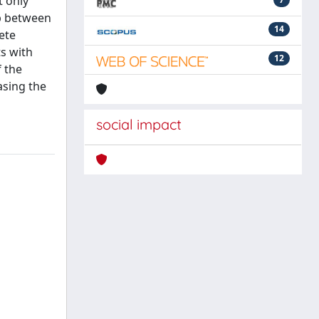
t only
ip between
14
ete
ts with
12
f the
asing the
social impact