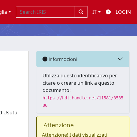
glia
IT
LOGIN
Informazioni
Utilizza questo identificativo per
citare o creare un link a questo
documento:
https://hdl.handle.net/11581/3585
86
ed Usutu
r
Attenzione
Attenzione! I dati visualizzati