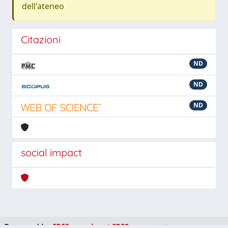
dell'ateneo
Citazioni
ND
ND
ND
social impact
Powered by
IRIS
-
about IRIS
-