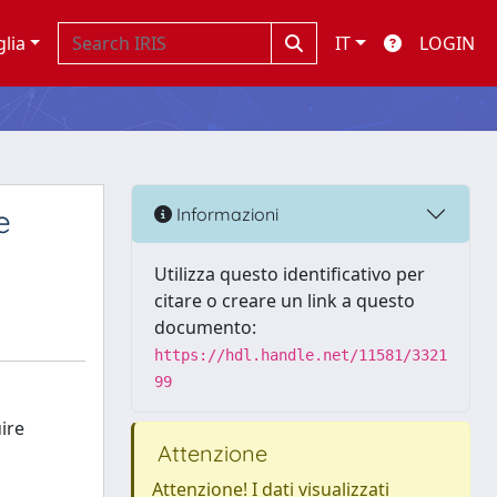
glia
IT
LOGIN
e
Informazioni
Utilizza questo identificativo per
citare o creare un link a questo
documento:
https://hdl.handle.net/11581/3321
99
ire
Attenzione
Attenzione! I dati visualizzati