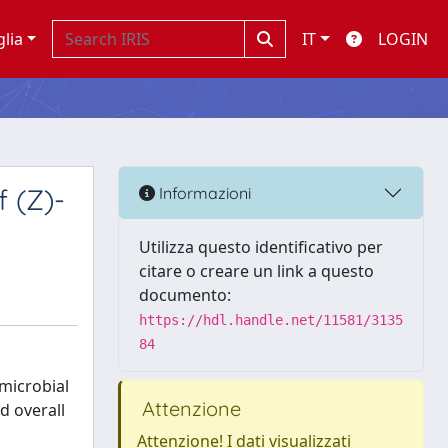
glia
IT
LOGIN
 (Z)-
Informazioni
Utilizza questo identificativo per
citare o creare un link a questo
documento:
https://hdl.handle.net/11581/3135
84
microbial
Attenzione
d overall
Attenzione! I dati visualizzati