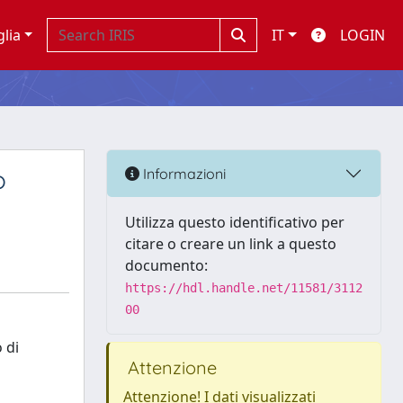
glia
IT
LOGIN
o
Informazioni
Utilizza questo identificativo per
citare o creare un link a questo
documento:
https://hdl.handle.net/11581/3112
00
 di
Attenzione
Attenzione! I dati visualizzati