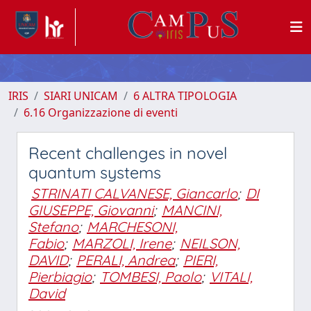
IRIS
SIARI UNICAM
6 ALTRA TIPOLOGIA
6.16 Organizzazione di eventi
Recent challenges in novel
quantum systems
STRINATI CALVANESE, Giancarlo
;
DI
GIUSEPPE, Giovanni
;
MANCINI,
Stefano
;
MARCHESONI,
Fabio
;
MARZOLI, Irene
;
NEILSON,
DAVID
;
PERALI, Andrea
;
PIERI,
Pierbiagio
;
TOMBESI, Paolo
;
VITALI,
David